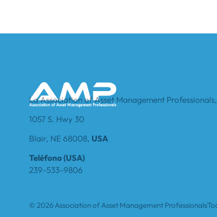
La Association of Asset Management Professionals, 
1057 S. Hwy 30
Blair, NE 68008,
USA
Teléfono (USA)
239-533-9806
© 2026 Association of Asset Management Professionals
To