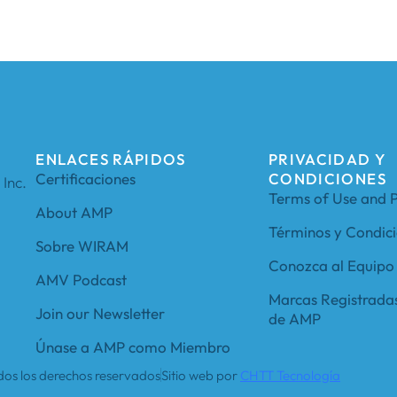
ENLACES RÁPIDOS
PRIVACIDAD Y
Certificaciones
CONDICIONES
Inc.
Terms of Use and P
About AMP
Términos y Condic
Sobre WIRAM
Conozca al Equipo
AMV Podcast
Marcas Registrada
Join our Newsletter
de AMP
Únase a AMP como Miembro
dos los derechos reservados
Sitio web por
CHTT Tecnología