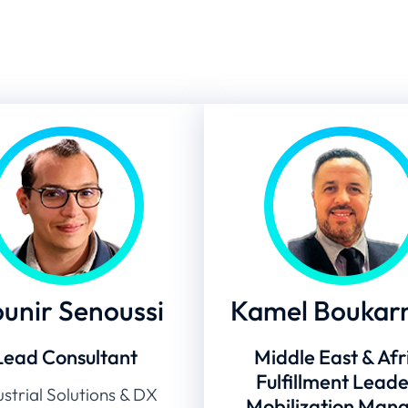
unir Senoussi
Kamel Boukar
Lead Consultant
Middle East & Afr
Fulfillment Leade
ustrial Solutions & DX
Mobilization Man