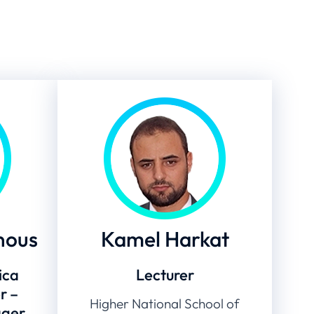
nous
Kamel Harkat
ica
Lecturer
r –
Higher National School of
ager