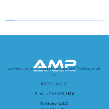
La Association of Asset Management Professionals,
Inc.
1057 S. Hwy 30
Blair, NE 68008,
USA
Teléfono (USA)