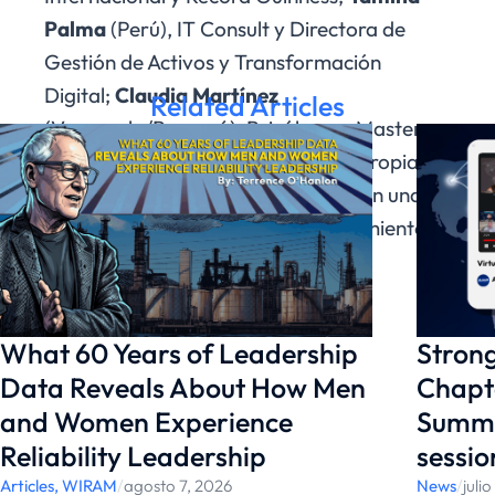
Palma
(Perú), IT Consult y Directora de
Gestión de Activos y Transformación
Digital;
Claudia Martínez
Related Articles
(Venezuela/Panamá), Psicóloga y Master
Coach Ejecutiva Corporativa, y la propia
Viviana
(Argentina), quienes crearon una
dinámica de intercambio de conocimientos y
experiencias tan inspiradores como
enriquecedores.
What 60 Years of Leadership
Strong
Data Reveals About How Men
Chapte
and Women Experience
Summi
Reliability Leadership
sessio
Articles
,
WIRAM
/
agosto 7, 2026
News
/
juli