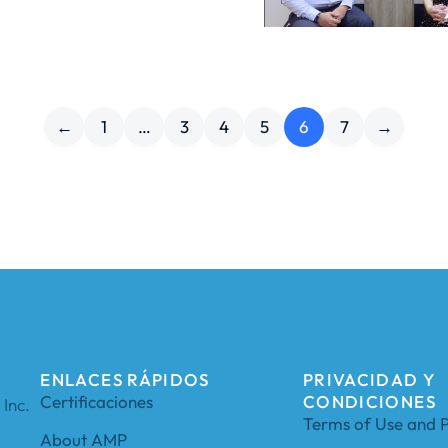
←
1
…
3
4
5
6
7
→
ENLACES RÁPIDOS
PRIVACIDAD Y
Certificaciones
CONDICIONES
Inc.
Terms of Use and P
About AMP