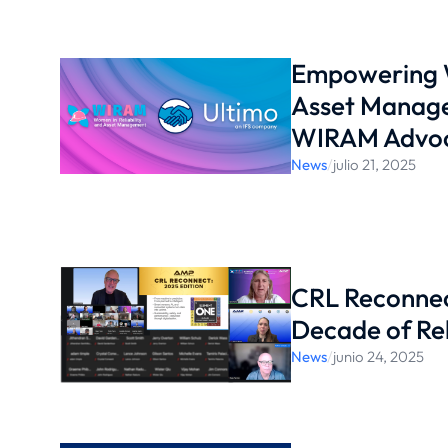
Empowering W
Asset Manag
WIRAM Advo
News
/
julio 21, 2025
CRL Reconnec
Decade of Rel
News
/
junio 24, 2025